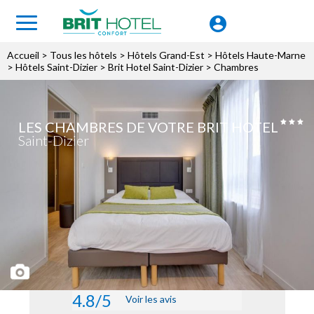
Accueil
>
Tous les hôtels
>
Hôtels Grand-Est
>
Hôtels Haute-Marne
>
Hôtels Saint-Dizier
>
Brit Hotel Saint-Dizier
> Chambres
LES CHAMBRES DE VOTRE BRIT HOTEL
Saint-Dizier
4.8/5
Voir les avis